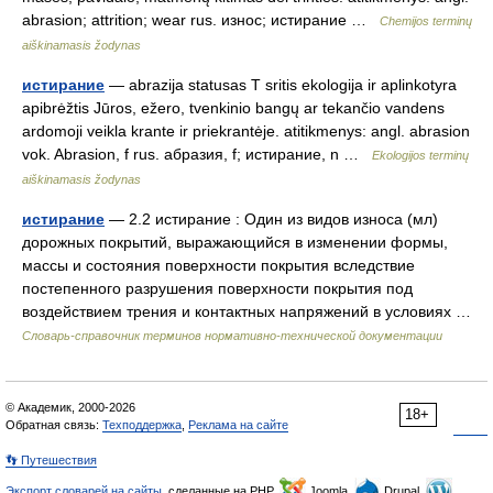
abrasion; attrition; wear rus. износ; истирание …
Chemijos terminų
aiškinamasis žodynas
истирание
— abrazija statusas T sritis ekologija ir aplinkotyra
apibrėžtis Jūros, ežero, tvenkinio bangų ar tekančio vandens
ardomoji veikla krante ir priekrantėje. atitikmenys: angl. abrasion
vok. Abrasion, f rus. aбразия, f; истирание, n …
Ekologijos terminų
aiškinamasis žodynas
истирание
— 2.2 истирание : Один из видов износа (мл)
дорожных покрытий, выражающийся в изменении формы,
массы и состояния поверхности покрытия вследствие
постепенного разрушения поверхности покрытия под
воздействием трения и контактных напряжений в условиях …
Словарь-справочник терминов нормативно-технической документации
© Академик, 2000-2026
18+
Обратная связь:
Техподдержка
,
Реклама на сайте
👣 Путешествия
Экспорт словарей на сайты
, сделанные на PHP,
Joomla,
Drupal,