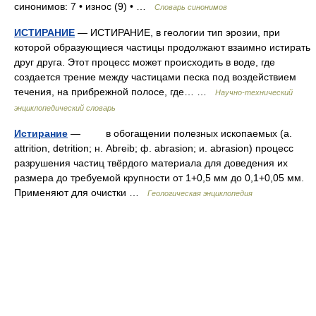
синонимов: 7 • износ (9) • …
Словарь синонимов
ИСТИРАНИЕ
— ИСТИРАНИЕ, в геологии тип эрозии, при
которой образующиеся частицы продолжают взаимно истирать
друг друга. Этот процесс может происходить в воде, где
создается трение между частицами песка под воздействием
течения, на прибрежной полосе, где… …
Научно-технический
энциклопедический словарь
Истирание
— в обогащении полезных ископаемыx (a.
attrition, detrition; н. Abreib; ф. abrasion; и. abrasion) процесс
разрушения частиц твёрдого материала для доведения их
размера до требуемой крупности от 1+0,5 мм до 0,1+0,05 мм.
Применяют для очистки …
Геологическая энциклопедия