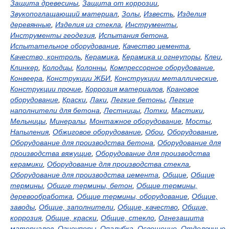
Защита древесины
,
Защита от коррозии
,
Звукопоглащающий материал
,
Золы
,
Известь
,
Изделия
деревянные
,
Изделия из стекла
,
Инструменты
,
Инструменты геодезия
,
Испытания бетона
,
Испытательное оборудование
,
Качество цемента
,
Качество, контроль
,
Керамика
,
Керамика и огнеупоры
,
Клеи
,
Клинкер
,
Колодцы
,
Колонны
,
Компрессорное оборудование
,
Конвеера
,
Конструкции ЖБИ
,
Конструкции металлические
,
Конструкции прочие
,
Коррозия материалов
,
Крановое
оборудование
,
Краски
,
Лаки
,
Легкие бетоны
,
Легкие
наполнители для бетона
,
Лестницы
,
Лотки
,
Мастики
,
Мельницы
,
Минералы
,
Монтажное оборудование
,
Мосты
,
Напыления
,
Обжиговое оборудование
,
Обои
,
Оборудование
,
Оборудование для производства бетона
,
Оборудование для
производства вяжущие
,
Оборудование для производства
керамики
,
Оборудование для производства стекла
,
Оборудование для производства цемента
,
Общие
,
Общие
термины
,
Общие термины, бетон
,
Общие термины,
деревообработка
,
Общие термины, оборудование
,
Общие,
заводы
,
Общие, заполнители
,
Общие, качество
,
Общие,
коррозия
,
Общие, краски
,
Общие, стекло
,
Огнезащита
материалов
,
Огнеупоры
,
Опалубка
,
Освещение
,
Отделочные