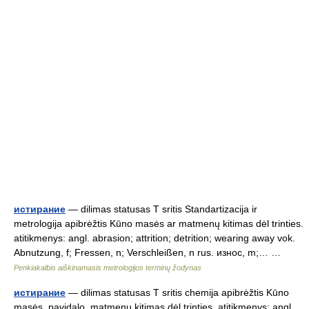
истирание
— dilimas statusas T sritis Standartizacija ir
metrologija apibrėžtis Kūno masės ar matmenų kitimas dėl trinties.
atitikmenys: angl. abrasion; attrition; detrition; wearing away vok.
Abnutzung, f; Fressen, n; Verschleißen, n rus. износ, m;… …
Penkiakalbis aiškinamasis metrologijos terminų žodynas
истирание
— dilimas statusas T sritis chemija apibrėžtis Kūno
masės, pavidalo, matmenų kitimas dėl trinties. atitikmenys: angl.