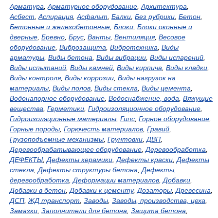
Арматура
,
Арматурное оборудование
,
Архитектура
,
Асбест
,
Аспирация
,
Асфальт
,
Балки
,
Без рубрики
,
Бетон
,
Бетонные и железобетонные
,
Блоки
,
Блоки оконные и
дверные
,
Бревно
,
Брус
,
Ванты
,
Вентиляция
,
Весовое
оборудование
,
Виброзащита
,
Вибротехника
,
Виды
арматуры
,
Виды бетона
,
Виды вибрации
,
Виды испарений
,
Виды испытаний
,
Виды камней
,
Виды кирпича
,
Виды кладки
,
Виды контроля
,
Виды коррозии
,
Виды нагрузок на
материалы
,
Виды полов
,
Виды стекла
,
Виды цемента
,
Водонапорное оборудование
,
Водоснабжение, вода
,
Вяжущие
вещества
,
Герметики
,
Гидроизоляционное оборудование
,
Гидроизоляционные материалы
,
Гипс
,
Горное оборудование
,
Горные породы
,
Горючесть материалов
,
Гравий
,
Грузоподъемные механизмы
,
Грунтовки
,
ДВП
,
Деревообрабатывающее оборудование
,
Деревообработка
,
ДЕФЕКТЫ
,
Дефекты керамики
,
Дефекты краски
,
Дефекты
стекла
,
Дефекты структуры бетона
,
Дефекты,
деревообработка
,
Деформации материалов
,
Добавки
,
Добавки в бетон
,
Добавки к цементу
,
Дозаторы
,
Древесина
,
ДСП
,
ЖД транспорт
,
Заводы
,
Заводы, производства, цеха
,
Замазки
,
Заполнители для бетона
,
Защита бетона
,