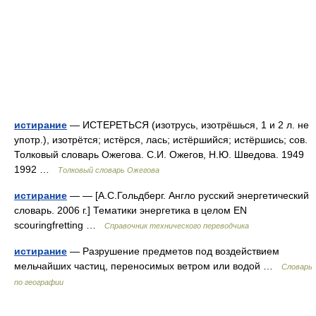
истирание
— ИСТЕРЕТЬСЯ (изотрусь, изотрёшься, 1 и 2 л. не
употр.), изотрётся; истёрся, лась; истёршийся; истёршись; сов.
Толковый словарь Ожегова. С.И. Ожегов, Н.Ю. Шведова. 1949
1992 …
Толковый словарь Ожегова
истирание
— — [А.С.Гольдберг. Англо русский энергетический
словарь. 2006 г.] Тематики энергетика в целом EN
scouringfretting …
Справочник технического переводчика
истирание
— Разрушение предметов под воздействием
мельчайших частиц, переносимых ветром или водой …
Словарь
по географии