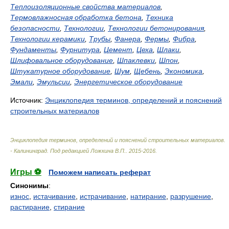
Теплоизоляционные свойства материалов
,
Термовлажносная обработка бетона
,
Техника
безопасности
,
Технологии
,
Технологии бетонирования
,
Технологии керамики
,
Трубы
,
Фанера
,
Фермы
,
Фибра
,
Фундаменты
,
Фурнитура
,
Цемент
,
Цеха
,
Шлаки
,
Шлифовальное оборудование
,
Шпаклевки
,
Шпон
,
Штукатурное оборудование
,
Шум
,
Щебень
,
Экономика
,
Эмали
,
Эмульсии
,
Энергетическое оборудование
Источник:
Энциклопедия терминов, определений и пояснений
строительных материалов
Энциклопедия терминов, определений и пояснений строительных материалов.
- Калининград
.
Под редакцией Ложкина В.П.
.
2015-2016
.
Игры ⚽
Поможем написать реферат
Синонимы
:
износ
,
истачивание
,
истрачивание
,
натирание
,
разрушение
,
растирание
,
стирание