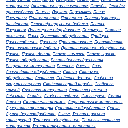
материалы
,
Отклонения при испытаниях
,
Отходы
,
Отходы
производства
,
Панели
,
Паркет
,
Перемычки
,
Песок
,
Пигменты
,
Пиломатериал
,
Питатели
,
Пластификаторы
для бетона
,
Пластифицирующие добавки
,
Плиты
,
Покрытия
,
Полимерное оборудование
,
Полимеры
,
Половое
покрытие
,
Полы
,
Прессовое оборудование
,
Приборы
,
Приспособления
,
Прогоны
,
Проектирование
,
Производства
,
Противоморозные добавки
,
Противопожарное оборудование
,
Прочие
,
Прочие, бетон
,
Прочие, замазки
,
Прочие, краски
,
Прочие, оборудование
,
Разновидности древесины
,
Разрушения материалов
,
Раствор
,
Ригеля
,
Сваи
,
Сваизабивное оборудование
,
Сварка
,
Сварочное
оборудование
,
Свойства
,
Свойства бетона
,
Свойства
вяжущих веществ
,
Свойства горной породы
,
Свойства
камней
,
Свойства материалов
,
Свойства цемента
,
Сейсмика
,
Склады
,
Скобяные изделия
,
Смеси сухие
,
Смолы
,
Стекло
,
Строительная химия
,
Строительные материалы
,
Суперпластификаторы
,
Сушильное оборудование
,
Сушка
,
Сушка, деревообработка
,
Сырье
,
Теория и расчет
конструкций
,
Тепловое оборудование
,
Тепловые свойства
материалов
,
Теплоизоляционные материалы
,